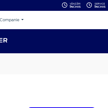
VÂNZĂRI
SERVICE
ÎNCHIS
ÎNCHIS
Companie
ER