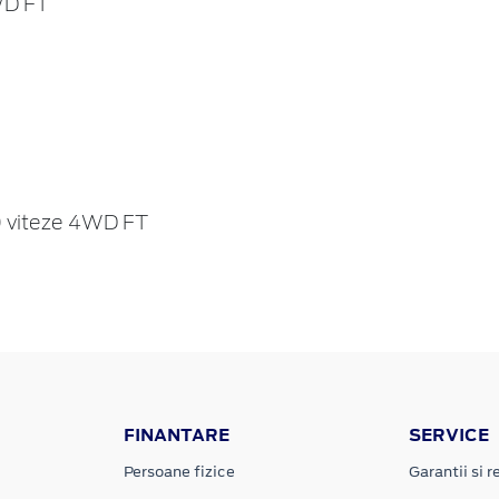
WD FT
 viteze 4WD FT
FINANTARE
SERVICE
Persoane fizice
Garantii si re