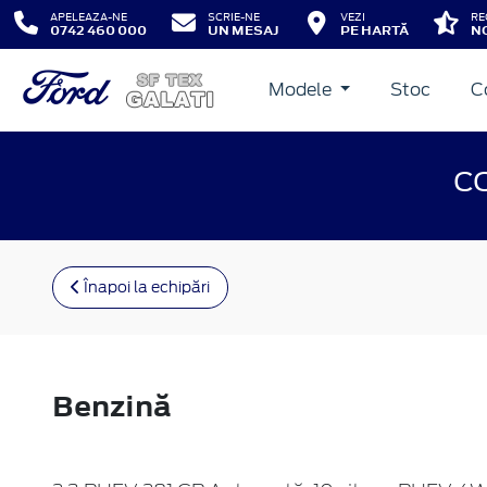
APELEAZA-NE
SCRIE-NE
VEZI
RE
0742 460 000
UN MESAJ
PE HARTĂ
NO
Modele
Stoc
C
C
Înapoi la echipări
Benzină