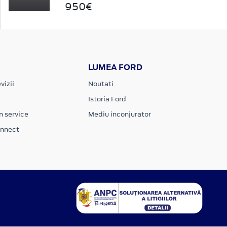
950€
LUMEA FORD
vizii
Noutati
Istoria Ford
n service
Mediu inconjurator
onnect