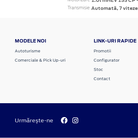
1.0l mHEV 155 CP 
Automată, 7 viteze
Transmisie
MODELE NOI
LINK-URI RAPIDE
Autoturisme
Promotii
Comerciale & Pick Up-uri
Configurator
Stoc
Contact
Urmărește-ne