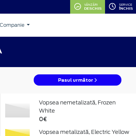
VÂNZĂRI
SERVICE
DESCHIS
ÎNCHIS
Companie
A
Pasul următor
Vopsea nemetalizată, Frozen
White
0€
Vopsea metalizată, Electric Yellow