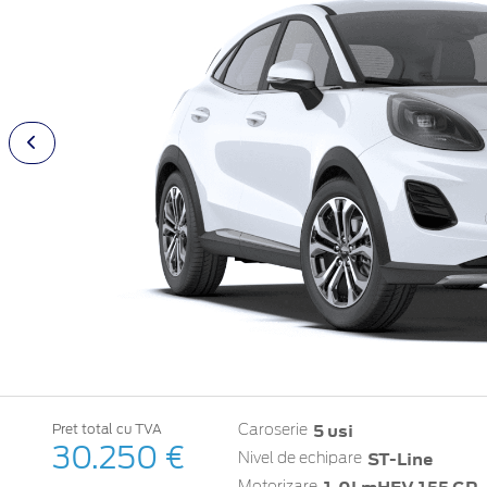
5 usi
Pret total cu TVA
Caroserie
30.250 €
ST-Line
Nivel de echipare
Motorizare