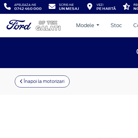
APELEAZA-NE
SCRIE-NE
VEZI
RE
0742 460 000
UN MESAJ
PE HARTĂ
NO
Modele
Stoc
C
Înapoi la motorizari