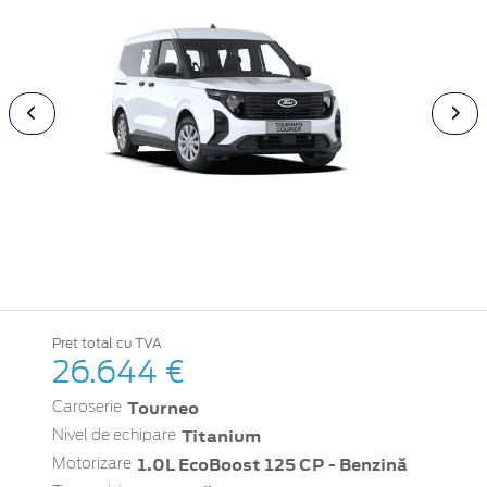
Pret total cu TVA
26.644 €
Tourneo
Caroserie
Titanium
Nivel de echipare
1.0L EcoBoost 125 CP - Benzină
Motorizare