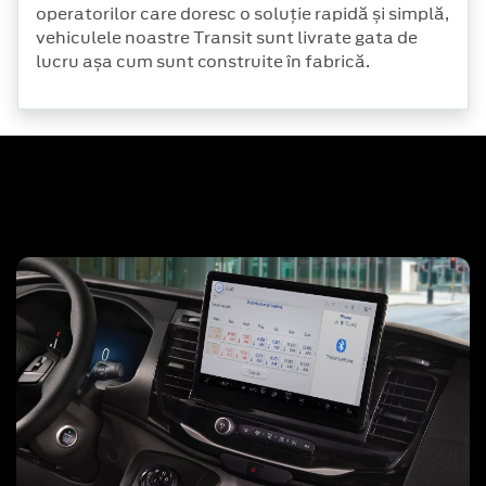
operatorilor care doresc o soluție rapidă și simplă,
vehiculele noastre Transit sunt livrate gata de
lucru așa cum sunt construite în fabrică.