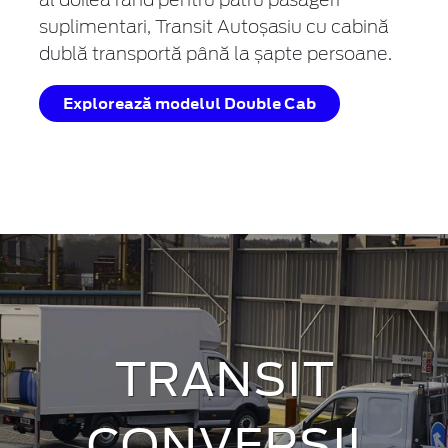
al doilea rând pentru patru pasageri
suplimentari, Transit Autoșasiu cu cabină
dublă transportă până la șapte persoane.
Explorează modelul Double Cab
TRANSIT
CONVERSII