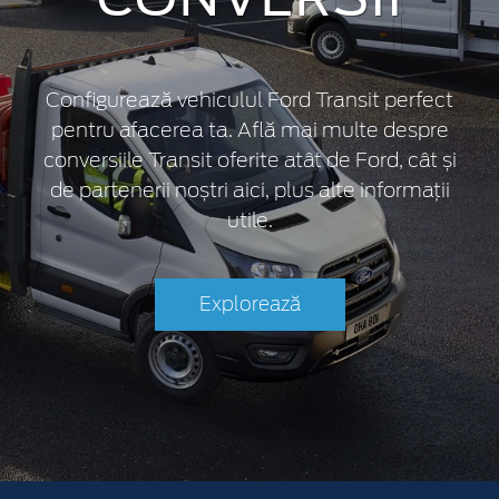
Configurează vehiculul Ford Transit perfect
pentru afacerea ta. Află mai multe despre
conversiile Transit oferite atât de Ford, cât și
de partenerii noștri aici, plus alte informații
utile.
Explorează