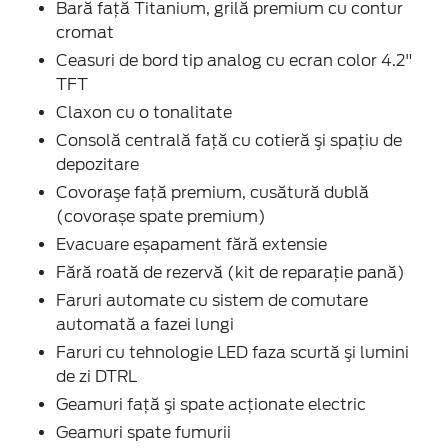
Bară față Titanium, grilă premium cu contur
cromat
Ceasuri de bord tip analog cu ecran color 4.2"
TFT
Claxon cu o tonalitate
Consolă centrală față cu cotieră şi spaţiu de
depozitare
Covoraşe faţă premium, cusătură dublă
(covorașe spate premium)
Evacuare eșapament fără extensie
Fără roată de rezervă (kit de reparaţie pană)
Faruri automate cu sistem de comutare
automată a fazei lungi
Faruri cu tehnologie LED faza scurtă şi lumini
de zi DTRL
Geamuri faţă şi spate acţionate electric
Geamuri spate fumurii