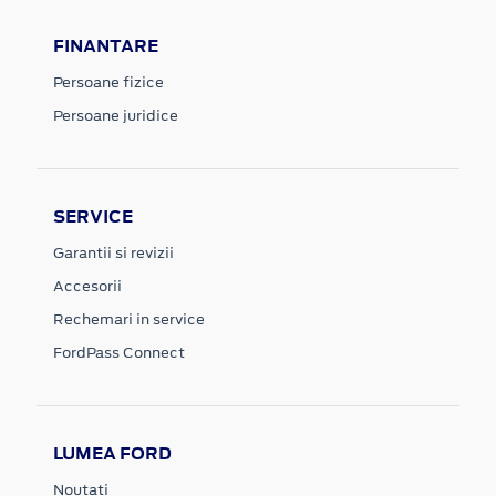
FINANTARE
Persoane fizice
Persoane juridice
SERVICE
Garantii si revizii
Accesorii
Rechemari in service
FordPass Connect
LUMEA FORD
Noutati