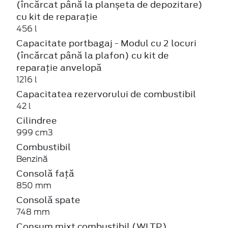
(încărcat până la planșeta de depozitare)
cu kit de reparație
456 l
Capacitate portbagaj - Modul cu 2 locuri
(încărcat până la plafon) cu kit de
reparație anvelopă
1216 l
Capacitatea rezervorului de combustibil
42 l
Cilindree
999 cm3
Combustibil
Benzină
Consolă față
850 mm
Consolă spate
748 mm
Consum mixt combustibil (WLTP)