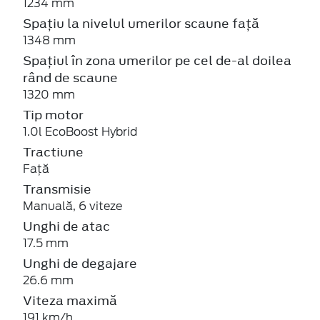
1234 mm
Spațiu la nivelul umerilor scaune față
1348 mm
Spațiul în zona umerilor pe cel de-al doilea
rând de scaune
1320 mm
Tip motor
1.0l EcoBoost Hybrid
Tractiune
Față
Transmisie
Manuală, 6 viteze
Unghi de atac
17.5 mm
Unghi de degajare
26.6 mm
Viteza maximă
191 km/h