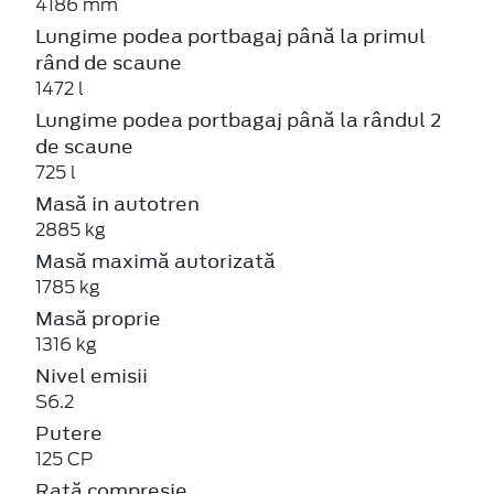
4186 mm
Lungime podea portbagaj până la primul
rând de scaune
1472 l
Lungime podea portbagaj până la rândul 2
de scaune
725 l
Masă in autotren
2885 kg
Masă maximă autorizată
1785 kg
Masă proprie
1316 kg
Nivel emisii
S6.2
Putere
125 CP
Rată compresie