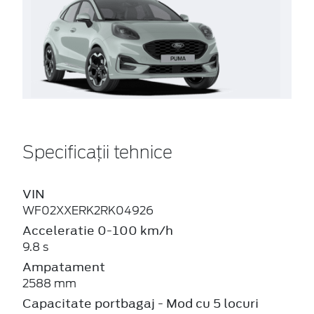
Specificații tehnice
VIN
WF02XXERK2RK04926
Acceleratie 0-100 km/h
9.8 s
Ampatament
2588 mm
Capacitate portbagaj - Mod cu 5 locuri