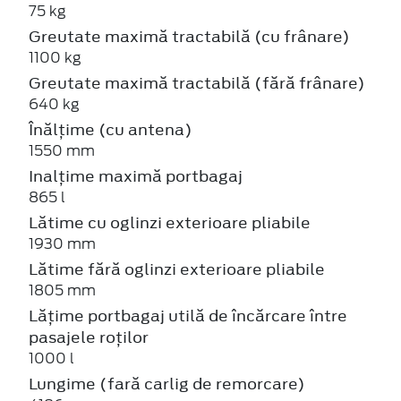
75 kg
Greutate maximă tractabilă (cu frânare)
1100 kg
Greutate maximă tractabilă (fără frânare)
640 kg
Înălțime (cu antena)
1550 mm
Inalțime maximă portbagaj
865 l
Lătime cu oglinzi exterioare pliabile
1930 mm
Lătime fără oglinzi exterioare pliabile
1805 mm
Lățime portbagaj utilă de încărcare între
pasajele roților
1000 l
Lungime (fară carlig de remorcare)