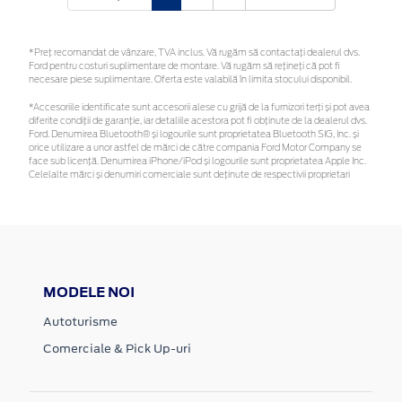
*Preţ recomandat de vânzare, TVA inclus. Vă rugăm să contactaţi dealerul dvs.
Ford pentru costuri suplimentare de montare. Vă rugăm să rețineți că pot fi
necesare piese suplimentare. Oferta este valabilă în limita stocului disponibil.
*Accesoriile identificate sunt accesorii alese cu grijă de la furnizori terți și pot avea
diferite condiții de garanție, iar detaliile acestora pot fi obținute de la dealerul dvs.
Ford. Denumirea Bluetooth® și logourile sunt proprietatea Bluetooth SIG, Inc. și
orice utilizare a unor astfel de mărci de către compania Ford Motor Company se
face sub licență. Denumirea iPhone/iPod și logourile sunt proprietatea Apple Inc.
Celelalte mărci și denumiri comerciale sunt deținute de respectivii proprietari
MODELE NOI
Autoturisme
Comerciale & Pick Up-uri