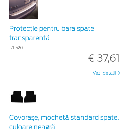
Protecţie pentru bara spate
transparentă
1711520
€ 37,61
Vezi detalii
Covoraşe, mochetă standard spate,
culoare neagră