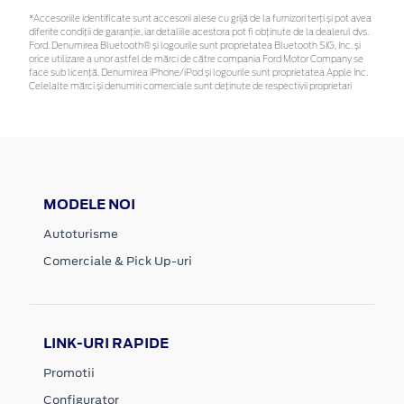
*Accesoriile identificate sunt accesorii alese cu grijă de la furnizori terți și pot avea
diferite condiții de garanție, iar detaliile acestora pot fi obținute de la dealerul dvs.
Ford. Denumirea Bluetooth® și logourile sunt proprietatea Bluetooth SIG, Inc. și
orice utilizare a unor astfel de mărci de către compania Ford Motor Company se
face sub licență. Denumirea iPhone/iPod și logourile sunt proprietatea Apple Inc.
Celelalte mărci și denumiri comerciale sunt deținute de respectivii proprietari
MODELE NOI
Autoturisme
Comerciale & Pick Up-uri
LINK-URI RAPIDE
Promotii
Configurator