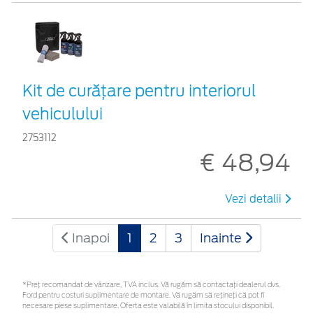
Kit de curățare pentru interiorul
vehiculului
2753112
€ 48,94
Vezi detalii
Inapoi
1
2
3
Inainte
*Preţ recomandat de vânzare, TVA inclus. Vă rugăm să contactaţi dealerul dvs.
Ford pentru costuri suplimentare de montare. Vă rugăm să rețineți că pot fi
necesare piese suplimentare. Oferta este valabilă în limita stocului disponibil.