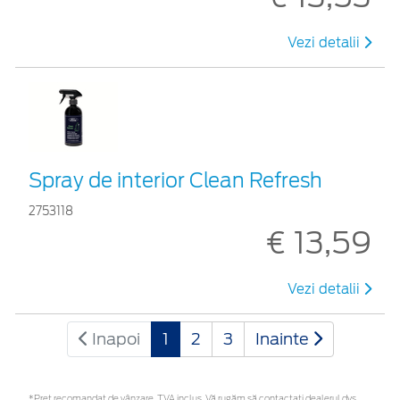
Vezi detalii
Spray de interior Clean Refresh
2753118
€ 13,59
Vezi detalii
Inapoi
1
2
3
Inainte
*Preţ recomandat de vânzare, TVA inclus. Vă rugăm să contactaţi dealerul dvs.