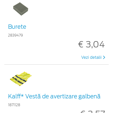
Burete
2839479
€ 3,04
Vezi detalii
Kalff* Vestă de avertizare galbenă
1871128