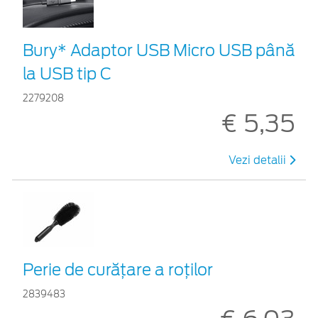
Bury* Adaptor USB Micro USB până
la USB tip C
2279208
€ 5,35
Vezi detalii
Perie de curățare a roților
2839483