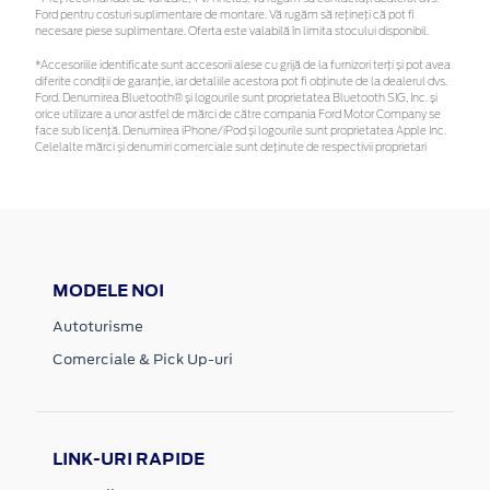
Ford pentru costuri suplimentare de montare. Vă rugăm să rețineți că pot fi
necesare piese suplimentare. Oferta este valabilă în limita stocului disponibil.
*Accesoriile identificate sunt accesorii alese cu grijă de la furnizori terți și pot avea
diferite condiții de garanție, iar detaliile acestora pot fi obținute de la dealerul dvs.
Ford. Denumirea Bluetooth® și logourile sunt proprietatea Bluetooth SIG, Inc. și
orice utilizare a unor astfel de mărci de către compania Ford Motor Company se
face sub licență. Denumirea iPhone/iPod și logourile sunt proprietatea Apple Inc.
Celelalte mărci și denumiri comerciale sunt deținute de respectivii proprietari
MODELE NOI
Autoturisme
Comerciale & Pick Up-uri
LINK-URI RAPIDE