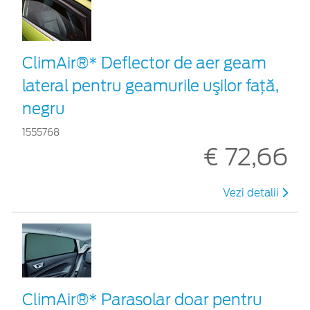
ClimAir®* Deflector de aer geam
lateral pentru geamurile uşilor faţă,
negru
1555768
€ 72,66
Vezi detalii
ClimAir®* Parasolar doar pentru