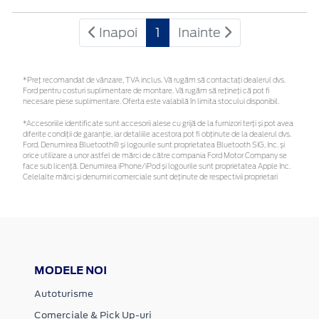
Inapoi
1
Inainte
*Preţ recomandat de vânzare, TVA inclus. Vă rugăm să contactaţi dealerul dvs.
Ford pentru costuri suplimentare de montare. Vă rugăm să rețineți că pot fi
necesare piese suplimentare. Oferta este valabilă în limita stocului disponibil.
*Accesoriile identificate sunt accesorii alese cu grijă de la furnizori terți și pot avea
diferite condiții de garanție, iar detaliile acestora pot fi obținute de la dealerul dvs.
Ford. Denumirea Bluetooth® și logourile sunt proprietatea Bluetooth SIG, Inc. și
orice utilizare a unor astfel de mărci de către compania Ford Motor Company se
face sub licență. Denumirea iPhone/iPod și logourile sunt proprietatea Apple Inc.
Celelalte mărci și denumiri comerciale sunt deținute de respectivii proprietari
MODELE NOI
Autoturisme
Comerciale & Pick Up-uri