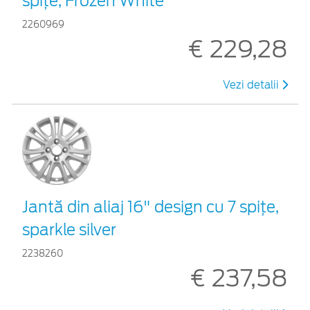
spiţe, Frozen White
2260969
€ 229,28
Vezi detalii
Jantă din aliaj 16" design cu 7 spiţe,
sparkle silver
2238260
€ 237,58