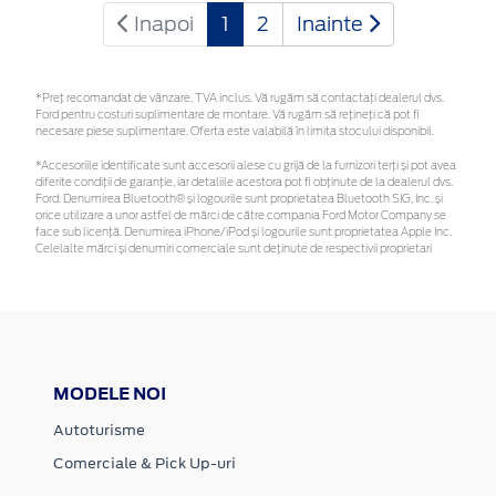
Inapoi
1
2
Inainte
*Preţ recomandat de vânzare, TVA inclus. Vă rugăm să contactaţi dealerul dvs.
Ford pentru costuri suplimentare de montare. Vă rugăm să rețineți că pot fi
necesare piese suplimentare. Oferta este valabilă în limita stocului disponibil.
*Accesoriile identificate sunt accesorii alese cu grijă de la furnizori terți și pot avea
diferite condiții de garanție, iar detaliile acestora pot fi obținute de la dealerul dvs.
Ford. Denumirea Bluetooth® și logourile sunt proprietatea Bluetooth SIG, Inc. și
orice utilizare a unor astfel de mărci de către compania Ford Motor Company se
face sub licență. Denumirea iPhone/iPod și logourile sunt proprietatea Apple Inc.
Celelalte mărci și denumiri comerciale sunt deținute de respectivii proprietari
MODELE NOI
Autoturisme
Comerciale & Pick Up-uri