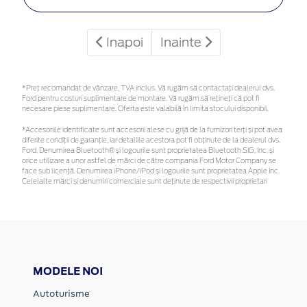
Inapoi
Inainte
*Preţ recomandat de vânzare, TVA inclus. Vă rugăm să contactaţi dealerul dvs.
Ford pentru costuri suplimentare de montare. Vă rugăm să rețineți că pot fi
necesare piese suplimentare. Oferta este valabilă în limita stocului disponibil.
*Accesoriile identificate sunt accesorii alese cu grijă de la furnizori terți și pot avea
diferite condiții de garanție, iar detaliile acestora pot fi obținute de la dealerul dvs.
Ford. Denumirea Bluetooth® și logourile sunt proprietatea Bluetooth SIG, Inc. și
orice utilizare a unor astfel de mărci de către compania Ford Motor Company se
face sub licență. Denumirea iPhone/iPod și logourile sunt proprietatea Apple Inc.
Celelalte mărci și denumiri comerciale sunt deținute de respectivii proprietari
MODELE NOI
Autoturisme