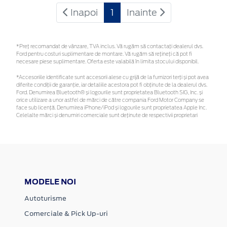
Inapoi
1
Inainte
*Preţ recomandat de vânzare, TVA inclus. Vă rugăm să contactaţi dealerul dvs.
Ford pentru costuri suplimentare de montare. Vă rugăm să rețineți că pot fi
necesare piese suplimentare. Oferta este valabilă în limita stocului disponibil.
*Accesoriile identificate sunt accesorii alese cu grijă de la furnizori terți și pot avea
diferite condiții de garanție, iar detaliile acestora pot fi obținute de la dealerul dvs.
Ford. Denumirea Bluetooth® și logourile sunt proprietatea Bluetooth SIG, Inc. și
orice utilizare a unor astfel de mărci de către compania Ford Motor Company se
face sub licență. Denumirea iPhone/iPod și logourile sunt proprietatea Apple Inc.
Celelalte mărci și denumiri comerciale sunt deținute de respectivii proprietari
MODELE NOI
Autoturisme
Comerciale & Pick Up-uri