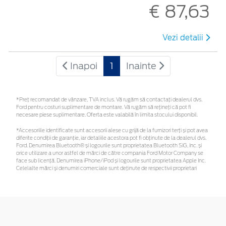
€ 87,63
Vezi detalii
Inapoi
1
Inainte
*Preţ recomandat de vânzare, TVA inclus. Vă rugăm să contactaţi dealerul dvs.
Ford pentru costuri suplimentare de montare. Vă rugăm să rețineți că pot fi
necesare piese suplimentare. Oferta este valabilă în limita stocului disponibil.
*Accesoriile identificate sunt accesorii alese cu grijă de la furnizori terți și pot avea
diferite condiții de garanție, iar detaliile acestora pot fi obținute de la dealerul dvs.
Ford. Denumirea Bluetooth® și logourile sunt proprietatea Bluetooth SIG, Inc. și
orice utilizare a unor astfel de mărci de către compania Ford Motor Company se
face sub licență. Denumirea iPhone/iPod și logourile sunt proprietatea Apple Inc.
Celelalte mărci și denumiri comerciale sunt deținute de respectivii proprietari