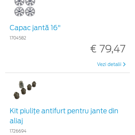
Capac jantă 16"
1704582
€ 79,47
Vezi detalii
Kit piuliţe antifurt pentru jante din
aliaj
1726694