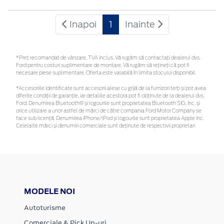
Inapoi
1
Inainte
*Preţ recomandat de vânzare, TVA inclus. Vă rugăm să contactaţi dealerul dvs.
Ford pentru costuri suplimentare de montare. Vă rugăm să rețineți că pot fi
necesare piese suplimentare. Oferta este valabilă în limita stocului disponibil.
*Accesoriile identificate sunt accesorii alese cu grijă de la furnizori terți și pot avea
diferite condiții de garanție, iar detaliile acestora pot fi obținute de la dealerul dvs.
Ford. Denumirea Bluetooth® și logourile sunt proprietatea Bluetooth SIG, Inc. și
orice utilizare a unor astfel de mărci de către compania Ford Motor Company se
face sub licență. Denumirea iPhone/iPod și logourile sunt proprietatea Apple Inc.
Celelalte mărci și denumiri comerciale sunt deținute de respectivii proprietari
MODELE NOI
Autoturisme
Comerciale & Pick Up-uri