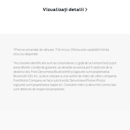
Vizualizați detalii
*Preţ recomandat de vânzare, TVA inclus. Oferta este valabilă în limita
stocului disponibil.
*Accesoriile identificate sunt accesorii alese cu grijă de la furnizori terți și pot
avea diferite condiții de garanție, iar detaliile acestora pot fi obținute de la
dealerul dvs. Ford. Denumirea Bluetooth® și logourile sunt proprietatea
Bluetooth SIG, Inc. și orice utilizare a unor astfel de mărci de către compania
Ford Motor Company se face sub licență. Denumirea iPhone/iPod și
logourile sunt proprietatea Apple Inc. Celelalte mărci și denumiri comerciale
sunt deținute de respectivii proprietari.