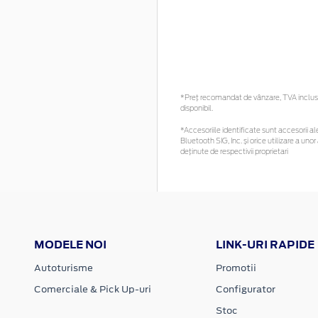
*Preţ recomandat de vânzare, TVA inclus. 
disponibil.
*Accesoriile identificate sunt accesorii ale
Bluetooth SIG, Inc. și orice utilizare a 
deținute de respectivii proprietari
MODELE NOI
LINK-URI RAPIDE
Autoturisme
Promotii
Comerciale & Pick Up-uri
Configurator
Stoc