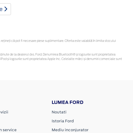
te
ineți că pot fi necesare piese suplimentare. Oferta este valabilă în limita stocului
 fi obținute de la dealerul dvs. Ford. Denumirea Bluetooth® și logourile sunt proprietatea
Pod și logourile sunt proprietatea Apple Inc. Celelalte mărci și denumiri comerciale sunt
LUMEA FORD
vizii
Noutati
Istoria Ford
n service
Mediu inconjurator