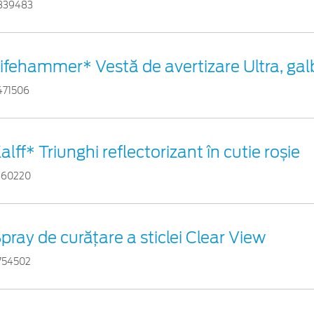
839483
ifehammer* Vestă de avertizare Ultra, ga
471506
alff* Triunghi reflectorizant în cutie roșie
460220
pray de curățare a sticlei Clear View
754502