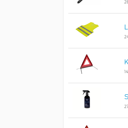
2
L
2
K
1
S
2