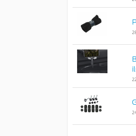
P
2
B
i
2
G
2