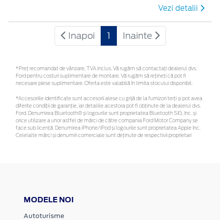
Vezi detalii
Inapoi
1
Inainte
*Preţ recomandat de vânzare, TVA inclus. Vă rugăm să contactaţi dealerul dvs.
Ford pentru costuri suplimentare de montare. Vă rugăm să rețineți că pot fi
necesare piese suplimentare. Oferta este valabilă în limita stocului disponibil.
*Accesoriile identificate sunt accesorii alese cu grijă de la furnizori terți și pot avea
diferite condiții de garanție, iar detaliile acestora pot fi obținute de la dealerul dvs.
Ford. Denumirea Bluetooth® și logourile sunt proprietatea Bluetooth SIG, Inc. și
orice utilizare a unor astfel de mărci de către compania Ford Motor Company se
face sub licență. Denumirea iPhone/iPod și logourile sunt proprietatea Apple Inc.
Celelalte mărci și denumiri comerciale sunt deținute de respectivii proprietari
MODELE NOI
Autoturisme