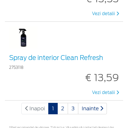
Vezi detalii
Spray de interior Clean Refresh
2753118
€ 13,59
Vezi detalii
Inapoi
1
2
3
Inainte
*Preţ recomandat de vânzare, TVA inclus. Vă rugăm să contactaţi dealerul dvs.