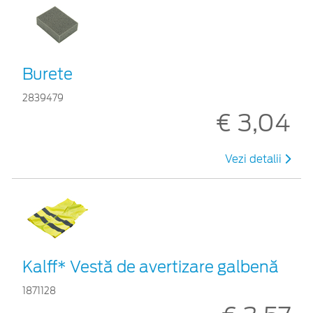
Burete
2839479
€ 3,04
Vezi detalii
Kalff* Vestă de avertizare galbenă
1871128