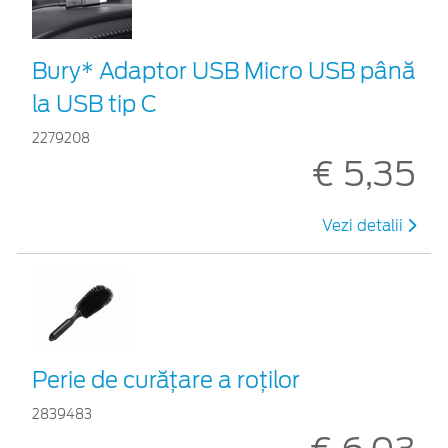
Bury* Adaptor USB Micro USB până
la USB tip C
2279208
€ 5,35
Vezi detalii
Perie de curățare a roților
2839483