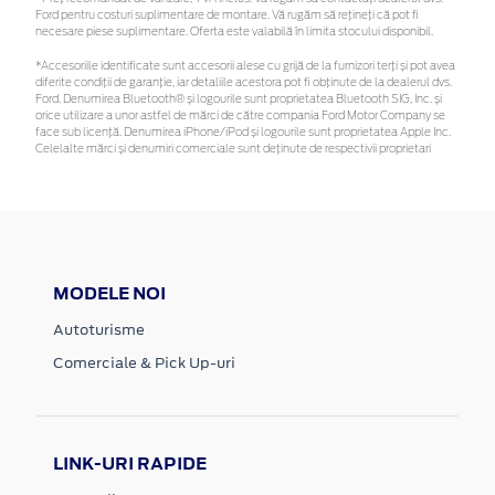
Ford pentru costuri suplimentare de montare. Vă rugăm să rețineți că pot fi
necesare piese suplimentare. Oferta este valabilă în limita stocului disponibil.
*Accesoriile identificate sunt accesorii alese cu grijă de la furnizori terți și pot avea
diferite condiții de garanție, iar detaliile acestora pot fi obținute de la dealerul dvs.
Ford. Denumirea Bluetooth® și logourile sunt proprietatea Bluetooth SIG, Inc. și
orice utilizare a unor astfel de mărci de către compania Ford Motor Company se
face sub licență. Denumirea iPhone/iPod și logourile sunt proprietatea Apple Inc.
Celelalte mărci și denumiri comerciale sunt deținute de respectivii proprietari
MODELE NOI
Autoturisme
Comerciale & Pick Up-uri
LINK-URI RAPIDE