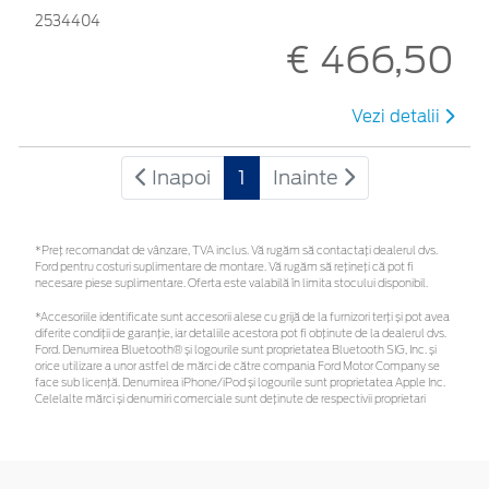
2534404
€ 466,50
Vezi detalii
Inapoi
1
Inainte
*Preţ recomandat de vânzare, TVA inclus. Vă rugăm să contactaţi dealerul dvs.
Ford pentru costuri suplimentare de montare. Vă rugăm să rețineți că pot fi
necesare piese suplimentare. Oferta este valabilă în limita stocului disponibil.
*Accesoriile identificate sunt accesorii alese cu grijă de la furnizori terți și pot avea
diferite condiții de garanție, iar detaliile acestora pot fi obținute de la dealerul dvs.
Ford. Denumirea Bluetooth® și logourile sunt proprietatea Bluetooth SIG, Inc. și
orice utilizare a unor astfel de mărci de către compania Ford Motor Company se
face sub licență. Denumirea iPhone/iPod și logourile sunt proprietatea Apple Inc.
Celelalte mărci și denumiri comerciale sunt deținute de respectivii proprietari