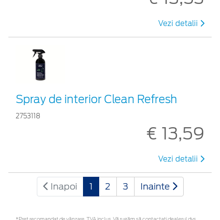
Vezi detalii
Spray de interior Clean Refresh
2753118
€ 13,59
Vezi detalii
Inapoi
1
2
3
Inainte
*Preţ recomandat de vânzare, TVA inclus. Vă rugăm să contactaţi dealerul dvs.