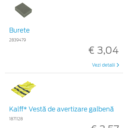
Burete
2839479
€ 3,04
Vezi detalii
Kalff* Vestă de avertizare galbenă
1871128