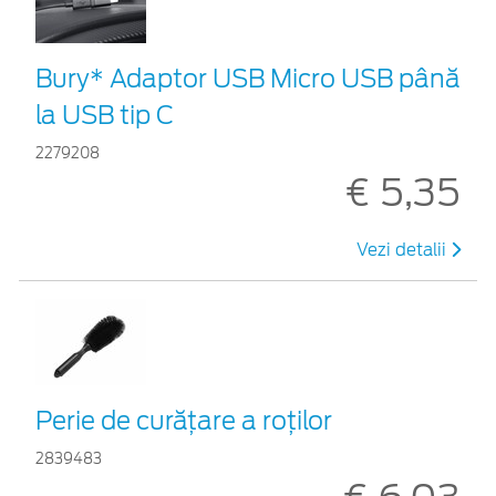
Bury* Adaptor USB Micro USB până
la USB tip C
2279208
€ 5,35
Vezi detalii
Perie de curățare a roților
2839483