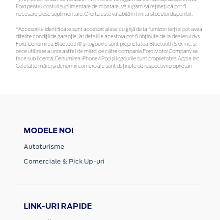
Ford pentru costuri suplimentare de montare. Vă rugăm să rețineți că pot fi
necesare piese suplimentare. Oferta este valabilă în limita stocului disponibil.
*Accesoriile identificate sunt accesorii alese cu grijă de la furnizori terți și pot avea
diferite condiții de garanție, iar detaliile acestora pot fi obținute de la dealerul dvs.
Ford. Denumirea Bluetooth® și logourile sunt proprietatea Bluetooth SIG, Inc. și
orice utilizare a unor astfel de mărci de către compania Ford Motor Company se
face sub licență. Denumirea iPhone/iPod și logourile sunt proprietatea Apple Inc.
Celelalte mărci și denumiri comerciale sunt deținute de respectivii proprietari
MODELE NOI
Autoturisme
Comerciale & Pick Up-uri
LINK-URI RAPIDE