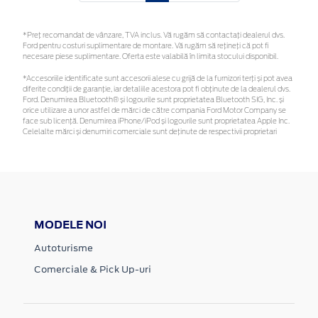
*Preţ recomandat de vânzare, TVA inclus. Vă rugăm să contactaţi dealerul dvs.
Ford pentru costuri suplimentare de montare. Vă rugăm să rețineți că pot fi
necesare piese suplimentare. Oferta este valabilă în limita stocului disponibil.
*Accesoriile identificate sunt accesorii alese cu grijă de la furnizori terți și pot avea
diferite condiții de garanție, iar detaliile acestora pot fi obținute de la dealerul dvs.
Ford. Denumirea Bluetooth® și logourile sunt proprietatea Bluetooth SIG, Inc. și
orice utilizare a unor astfel de mărci de către compania Ford Motor Company se
face sub licență. Denumirea iPhone/iPod și logourile sunt proprietatea Apple Inc.
Celelalte mărci și denumiri comerciale sunt deținute de respectivii proprietari
MODELE NOI
Autoturisme
Comerciale & Pick Up-uri