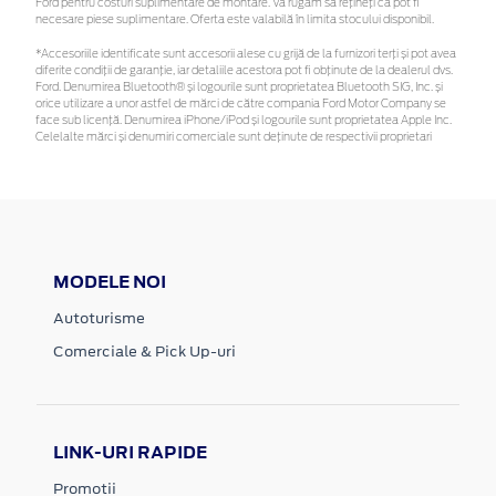
Ford pentru costuri suplimentare de montare. Vă rugăm să rețineți că pot fi
necesare piese suplimentare. Oferta este valabilă în limita stocului disponibil.
*Accesoriile identificate sunt accesorii alese cu grijă de la furnizori terți și pot avea
diferite condiții de garanție, iar detaliile acestora pot fi obținute de la dealerul dvs.
Ford. Denumirea Bluetooth® și logourile sunt proprietatea Bluetooth SIG, Inc. și
orice utilizare a unor astfel de mărci de către compania Ford Motor Company se
face sub licență. Denumirea iPhone/iPod și logourile sunt proprietatea Apple Inc.
Celelalte mărci și denumiri comerciale sunt deținute de respectivii proprietari
MODELE NOI
Autoturisme
Comerciale & Pick Up-uri
LINK-URI RAPIDE
Promotii