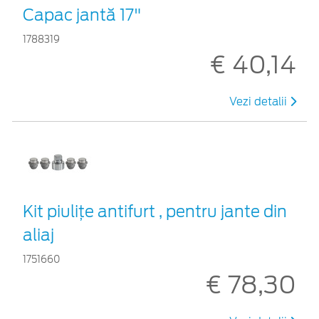
Capac jantă 17"
1788319
€ 40,14
Vezi detalii
Kit piuliţe antifurt , pentru jante din
aliaj
1751660
€ 78,30