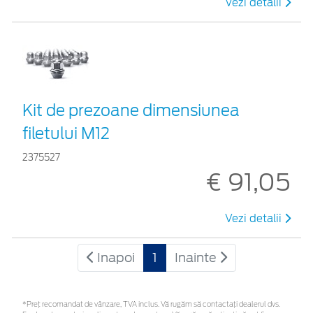
Vezi detalii
Kit de prezoane dimensiunea
filetului M12
2375527
€ 91,05
Vezi detalii
Inapoi
1
Inainte
*Preţ recomandat de vânzare, TVA inclus. Vă rugăm să contactaţi dealerul dvs.