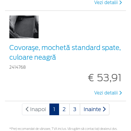
Vezi detalii
Covoraşe, mochetă standard spate,
culoare neagră
2414768
€ 53,91
Vezi detalii
Inapoi
1
2
3
Inainte
*Preţ recomandat de vânzare, TVA inclus. Vă rugăm să contactaţi dealerul dvs.