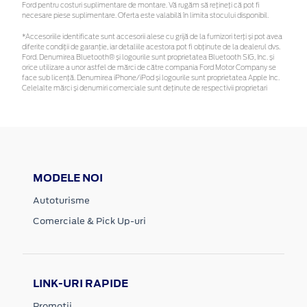
Ford pentru costuri suplimentare de montare. Vă rugăm să rețineți că pot fi
necesare piese suplimentare. Oferta este valabilă în limita stocului disponibil.
*Accesoriile identificate sunt accesorii alese cu grijă de la furnizori terți și pot avea
diferite condiții de garanție, iar detaliile acestora pot fi obținute de la dealerul dvs.
Ford. Denumirea Bluetooth® și logourile sunt proprietatea Bluetooth SIG, Inc. și
orice utilizare a unor astfel de mărci de către compania Ford Motor Company se
face sub licență. Denumirea iPhone/iPod și logourile sunt proprietatea Apple Inc.
Celelalte mărci și denumiri comerciale sunt deținute de respectivii proprietari
MODELE NOI
Autoturisme
Comerciale & Pick Up-uri
LINK-URI RAPIDE
Promotii