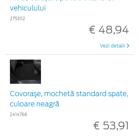
vehiculului
2753112
€ 48,94
Vezi detalii
Covoraşe, mochetă standard spate,
culoare neagră
2414766
€ 53,91