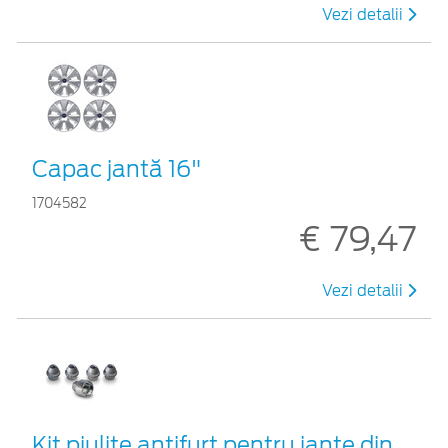
Vezi detalii
Capac jantă 16"
1704582
€ 79,47
Vezi detalii
Kit piuliţe antifurt pentru jante din