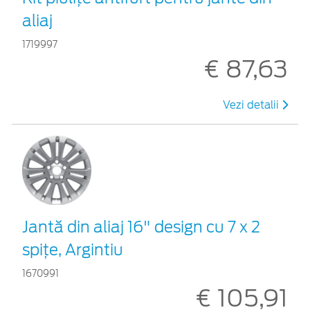
aliaj
1719997
€ 87,63
Vezi detalii
Jantă din aliaj 16" design cu 7 x 2
spiţe, Argintiu
1670991
€ 105,91