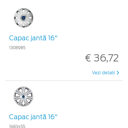
Capac jantă 16"
1308985
€ 36,72
Vezi detalii
Capac jantă 16"
1683455