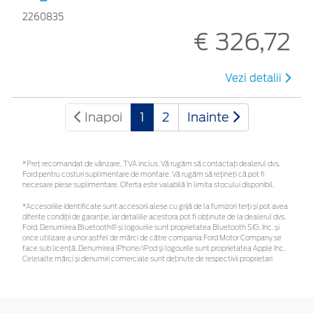
2260835
€ 326,72
Vezi detalii
Inapoi
1
2
Inainte
*Preţ recomandat de vânzare, TVA inclus. Vă rugăm să contactaţi dealerul dvs.
Ford pentru costuri suplimentare de montare. Vă rugăm să rețineți că pot fi
necesare piese suplimentare. Oferta este valabilă în limita stocului disponibil.
*Accesoriile identificate sunt accesorii alese cu grijă de la furnizori terți și pot avea
diferite condiții de garanție, iar detaliile acestora pot fi obținute de la dealerul dvs.
Ford. Denumirea Bluetooth® și logourile sunt proprietatea Bluetooth SIG, Inc. și
orice utilizare a unor astfel de mărci de către compania Ford Motor Company se
face sub licență. Denumirea iPhone/iPod și logourile sunt proprietatea Apple Inc.
Celelalte mărci și denumiri comerciale sunt deținute de respectivii proprietari