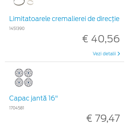
Limitatoarele cremalierei de direcţie
1451390
€ 40,56
Vezi detalii
Capac jantă 16"
1704581
€ 79,47