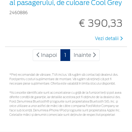
al pasagerului, de culoare Cool Grey
2460886
€ 390,33
Vezi detalii
Inapoi
1
Inainte
*Preţ recomandat de vânzare, TVA inclus. Vă rugăm să contactaţi dealerul dvs.
Ford pentru costuri suplimentare de montare. Vă rugăm să rețineți că pot fi
necesare piese suplimentare. Oferta este valabilă în limita stocului disponibil.
*Accesoriile identificate sunt accesorii alese cu grijă de la furnizori terți și pot avea
diferite condiții de garanție, iar detaliile acestora pot fi obținute de la dealerul dvs.
Ford. Denumirea Bluetooth® și logourile sunt proprietatea Bluetooth SIG, Inc. și
orice utilizare a unor astfel de mărci de către compania Ford Motor Company se
face sub licență. Denumirea iPhone/iPod și logourile sunt proprietatea Apple Inc.
Celelalte mărci și denumiri comerciale sunt deținute de respectivii proprietari