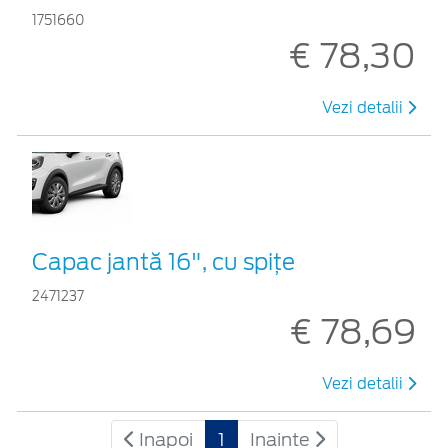
1751660
€ 78,30
Vezi detalii
Capac jantă 16", cu spițe
2471237
€ 78,69
Vezi detalii
Inapoi
1
Inainte