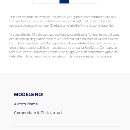
*Preţ recomandat de vânzare, TVA inclus. Vă rugăm să contactaţi dealerul dvs.
Ford pentru costuri suplimentare de montare. Vă rugăm să rețineți că pot fi
necesare piese suplimentare. Oferta este valabilă în limita stocului disponibil.
*Accesoriile identificate sunt accesorii alese cu grijă de la furnizori terți și pot avea
diferite condiții de garanție, iar detaliile acestora pot fi obținute de la dealerul dvs.
Ford. Denumirea Bluetooth® și logourile sunt proprietatea Bluetooth SIG, Inc. și
orice utilizare a unor astfel de mărci de către compania Ford Motor Company se
face sub licență. Denumirea iPhone/iPod și logourile sunt proprietatea Apple Inc.
Celelalte mărci și denumiri comerciale sunt deținute de respectivii proprietari
MODELE NOI
Autoturisme
Comerciale & Pick Up-uri