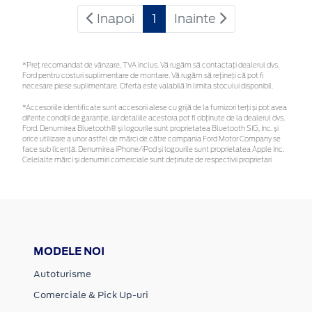
Inapoi
1
Inainte
*Preţ recomandat de vânzare, TVA inclus. Vă rugăm să contactaţi dealerul dvs.
Ford pentru costuri suplimentare de montare. Vă rugăm să rețineți că pot fi
necesare piese suplimentare. Oferta este valabilă în limita stocului disponibil.
*Accesoriile identificate sunt accesorii alese cu grijă de la furnizori terți și pot avea
diferite condiții de garanție, iar detaliile acestora pot fi obținute de la dealerul dvs.
Ford. Denumirea Bluetooth® și logourile sunt proprietatea Bluetooth SIG, Inc. și
orice utilizare a unor astfel de mărci de către compania Ford Motor Company se
face sub licență. Denumirea iPhone/iPod și logourile sunt proprietatea Apple Inc.
Celelalte mărci și denumiri comerciale sunt deținute de respectivii proprietari
MODELE NOI
Autoturisme
Comerciale & Pick Up-uri