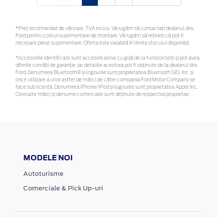
*Preţ recomandat de vânzare, TVA inclus. Vă rugăm să contactaţi dealerul dvs.
Ford pentru costuri suplimentare de montare. Vă rugăm să rețineți că pot fi
necesare piese suplimentare. Oferta este valabilă în limita stocului disponibil.
*Accesoriile identificate sunt accesorii alese cu grijă de la furnizori terți și pot avea
diferite condiții de garanție, iar detaliile acestora pot fi obținute de la dealerul dvs.
Ford. Denumirea Bluetooth® și logourile sunt proprietatea Bluetooth SIG, Inc. și
orice utilizare a unor astfel de mărci de către compania Ford Motor Company se
face sub licență. Denumirea iPhone/iPod și logourile sunt proprietatea Apple Inc.
Celelalte mărci și denumiri comerciale sunt deținute de respectivii proprietari
MODELE NOI
Autoturisme
Comerciale & Pick Up-uri