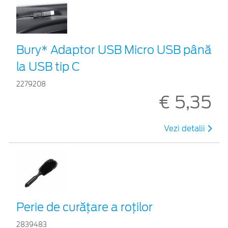
Bury* Adaptor USB Micro USB până
la USB tip C
2279208
€ 5,35
Vezi detalii
Perie de curățare a roților
2839483