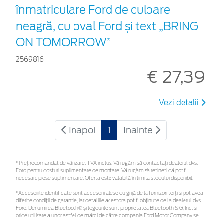
înmatriculare Ford de culoare
neagră, cu oval Ford și text „BRING
ON TOMORROW”
2569816
€ 27,39
Vezi detalii
Inapoi
1
Inainte
*Preţ recomandat de vânzare, TVA inclus. Vă rugăm să contactaţi dealerul dvs.
Ford pentru costuri suplimentare de montare. Vă rugăm să rețineți că pot fi
necesare piese suplimentare. Oferta este valabilă în limita stocului disponibil.
*Accesoriile identificate sunt accesorii alese cu grijă de la furnizori terți și pot avea
diferite condiții de garanție, iar detaliile acestora pot fi obținute de la dealerul dvs.
Ford. Denumirea Bluetooth® și logourile sunt proprietatea Bluetooth SIG, Inc. și
orice utilizare a unor astfel de mărci de către compania Ford Motor Company se