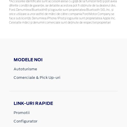
*Accesoriile identificate sunt accesorii alese cu grijă de la furnizori terți și pot avea
diferite condiții de garanție, iar detaliile acestora pot fi obținute de la dealerul dvs.
Ford. Denumirea Bluetooth® și logourile sunt proprietatea Bluetooth SIG, Inc. și
orice utilizare a unor astfel de mărci de către compania Ford Motor Company se
face sub licență. Denumirea iPhone/iPod și logourile sunt proprietatea Apple Inc.
Celelalte mărci și denumiri comerciale sunt deținute de respectivii proprietari
MODELE NOI
Autoturisme
Comerciale & Pick Up-uri
LINK-URI RAPIDE
Promotii
Configurator