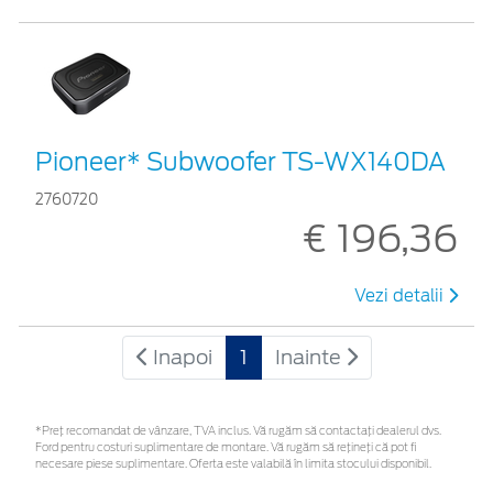
Pioneer* Subwoofer TS-WX140DA
2760720
€ 196,36
Vezi detalii
Inapoi
1
Inainte
*Preţ recomandat de vânzare, TVA inclus. Vă rugăm să contactaţi dealerul dvs.
Ford pentru costuri suplimentare de montare. Vă rugăm să rețineți că pot fi
necesare piese suplimentare. Oferta este valabilă în limita stocului disponibil.