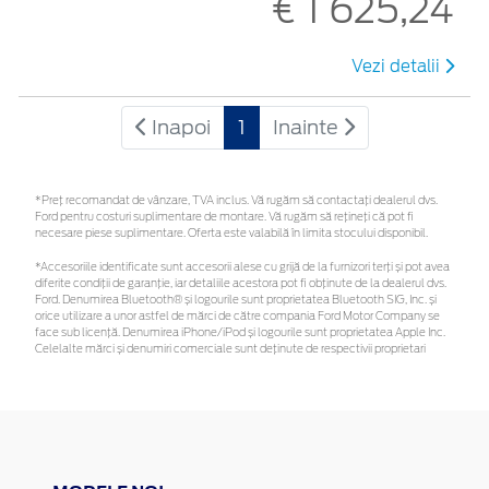
€ 1 625,24
Vezi detalii
Inapoi
1
Inainte
*Preţ recomandat de vânzare, TVA inclus. Vă rugăm să contactaţi dealerul dvs.
Ford pentru costuri suplimentare de montare. Vă rugăm să rețineți că pot fi
necesare piese suplimentare. Oferta este valabilă în limita stocului disponibil.
*Accesoriile identificate sunt accesorii alese cu grijă de la furnizori terți și pot avea
diferite condiții de garanție, iar detaliile acestora pot fi obținute de la dealerul dvs.
Ford. Denumirea Bluetooth® și logourile sunt proprietatea Bluetooth SIG, Inc. și
orice utilizare a unor astfel de mărci de către compania Ford Motor Company se
face sub licență. Denumirea iPhone/iPod și logourile sunt proprietatea Apple Inc.
Celelalte mărci și denumiri comerciale sunt deținute de respectivii proprietari