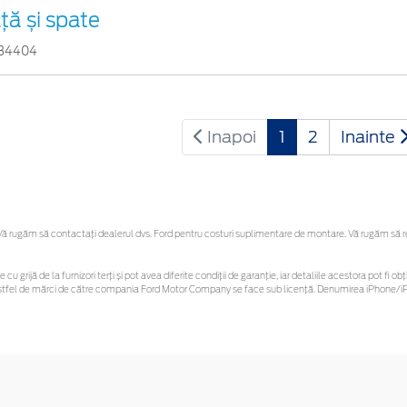
ață și spate
34404
Inapoi
1
2
Inainte
 rugăm să contactaţi dealerul dvs. Ford pentru costuri suplimentare de montare. Vă rugăm să reți
 cu grijă de la furnizori terți și pot avea diferite condiții de garanție, iar detaliile acestora pot f
or astfel de mărci de către compania Ford Motor Company se face sub licență. Denumirea iPhone/iPo