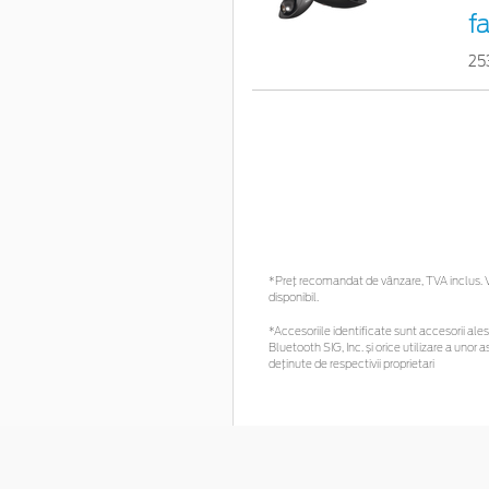
f
25
*Preţ recomandat de vânzare, TVA inclus. Vă
disponibil.
*Accesoriile identificate sunt accesorii alese
Bluetooth SIG, Inc. și orice utilizare a un
deținute de respectivii proprietari