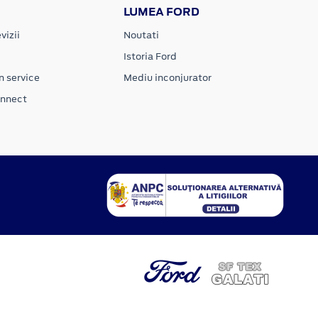
LUMEA FORD
vizii
Noutati
Istoria Ford
n service
Mediu inconjurator
onnect