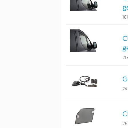
g
18
C
g
21
G
24
C
26