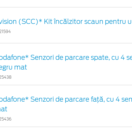
vision (SCC)* Kit încălzitor scaun pentru 
21594
odafone* Senzori de parcare spate, cu 4 se
egru mat
25438
odafone* Senzori de parcare față, cu 4 sen
at
25436