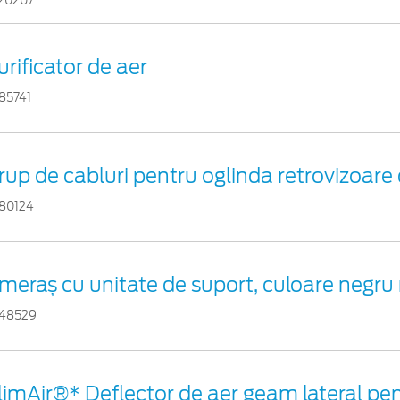
20207
urificator de aer
85741
rup de cabluri pentru oglinda retrovizoare 
80124
meraș cu unitate de suport, culoare negru
48529
limAir®* Deflector de aer geam lateral pe