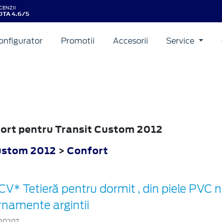
CENZII
TA 4.6/5
onfigurator
Promotii
Accesorii
Service
fort pentru Transit Custom 2012
ustom 2012
>
Confort
CV* Tetieră pentru dormit , din piele PVC 
rnamente argintii