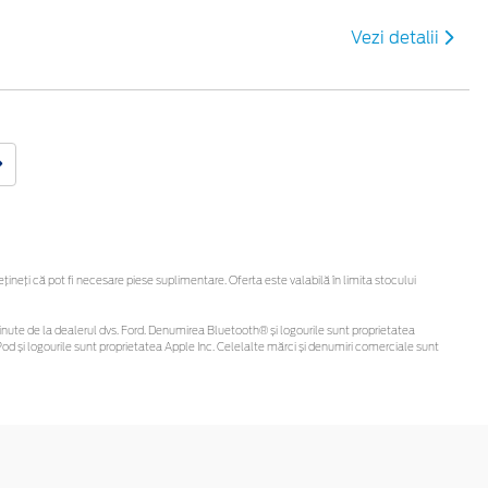
Vezi detalii
neți că pot fi necesare piese suplimentare. Oferta este valabilă în limita stocului
i obținute de la dealerul dvs. Ford. Denumirea Bluetooth® și logourile sunt proprietatea
d și logourile sunt proprietatea Apple Inc. Celelalte mărci și denumiri comerciale sunt