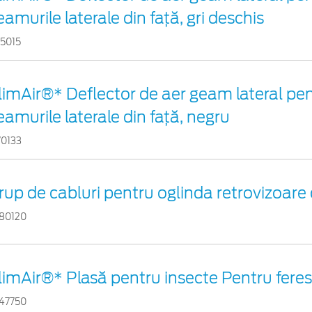
eamurile laterale din faţă, gri deschis
15015
limAir®* Deflector de aer geam lateral pe
eamurile laterale din faţă, negru
70133
rup de cabluri pentru oglinda retrovizoare 
80120
limAir®* Plasă pentru insecte Pentru ferest
47750