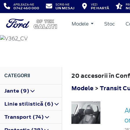
APELEAZA-NE
SCRIE-NE
VEZI
RE
0742 460 000
UN MESAJ
PE HARTĂ
NO
Modele
Stoc
C
TRANSIT CUSTOM
2012
20 accesorii în Con
CATEGORII
Modele
>
Transit C
Jante (9)
Linie stilistică (6)
A
Transport (74)
o
Protecţie (38)