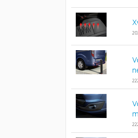
X
20
V
n
22
V
m
22