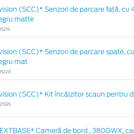
vision (SCC)* Senzori de parcare faţă, cu 4
egru matte
35219
vision (SCC)* Senzori de parcare spate, cu 
egru mat
35220
vision (SCC)* Kit încălzitor scaun pentru
21595
EXTBASE* Cameră de bord , 380GWX, ca