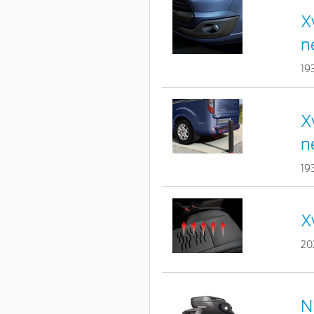
X
n
19
X
n
19
X
20
N