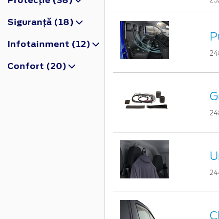
25
Siguranţă (18)
P
Infotainment (12)
24
Confort (20)
G
24
U
24
C