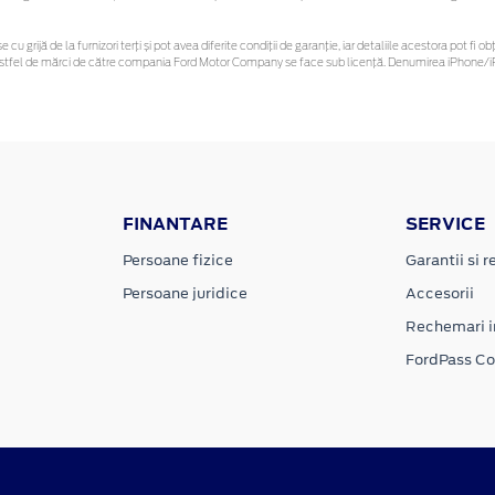
e cu grijă de la furnizori terți și pot avea diferite condiții de garanție, iar detaliile acestora pot 
or astfel de mărci de către compania Ford Motor Company se face sub licență. Denumirea iPhone/iP
FINANTARE
SERVICE
Persoane fizice
Garantii si re
Persoane juridice
Accesorii
Rechemari i
FordPass C