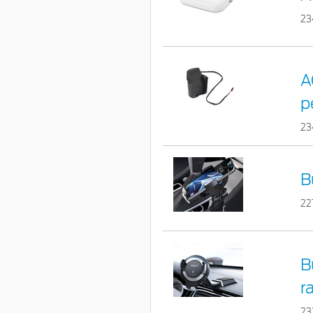
23
A
p
23
B
22
B
r
23