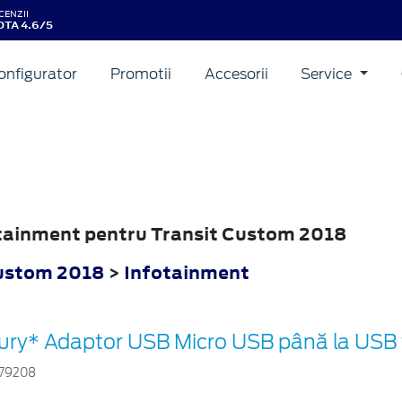
CENZII
TA 4.6/5
onfigurator
Promotii
Accesorii
Service
fotainment pentru Transit Custom 2018
Custom 2018
>
Infotainment
ury* Adaptor USB Micro USB până la USB 
79208