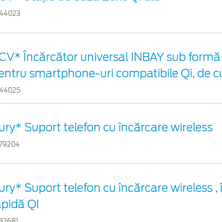
44023
CV* Încărcător universal INBAY sub formă 
entru smartphone-uri compatibile Qi, de c
44025
ury* Suport telefon cu încărcare wireless
79204
ury* Suport telefon cu încărcare wireless ,
apidă QI
32681