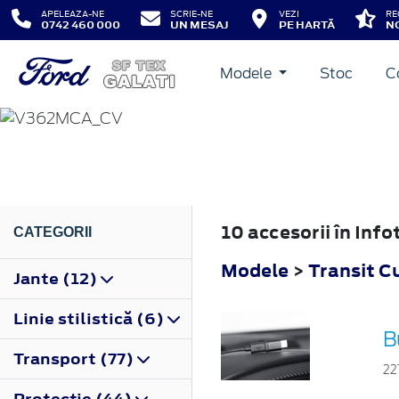
APELEAZA-NE
SCRIE-NE
VEZI
RE
0742 460 000
UN MESAJ
PE HARTĂ
NO
Modele
Stoc
C
TRANSIT CUSTOM
2018
10 accesorii în In
CATEGORII
Modele
>
Transit 
Jante (12)
Linie stilistică (6)
B
Transport (77)
22
Protecţie (44)