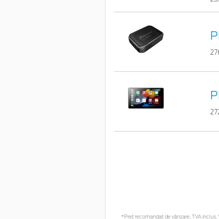
P
27
P
27
*Preţ recomandat de vânzare, TVA inclus. Vă