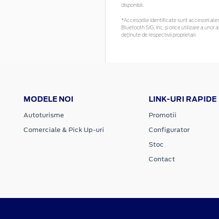
disponibil.
*Accesoriile identificate sunt accesorii ales
Bluetooth SIG, Inc. și orice utilizare a un
deținute de respectivii proprietari
MODELE NOI
LINK-URI RAPIDE
Autoturisme
Promotii
Comerciale & Pick Up-uri
Configurator
Stoc
Contact