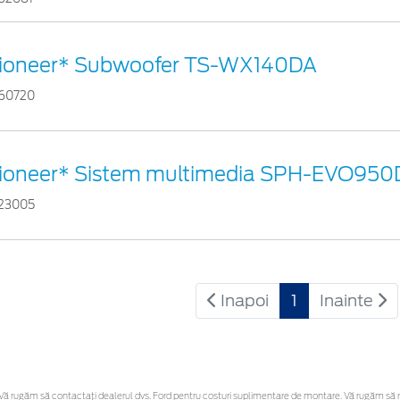
ioneer* Subwoofer TS-WX140DA
60720
ioneer* Sistem multimedia SPH-EVO95
23005
Inapoi
1
Inainte
 rugăm să contactaţi dealerul dvs. Ford pentru costuri suplimentare de montare. Vă rugăm să reți