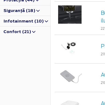
Siguranţă (18)
B
i
Infotainment (10)
22
Confort (21)
P
21
A
21
A