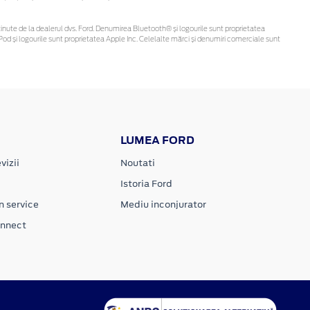
fi obținute de la dealerul dvs. Ford. Denumirea Bluetooth® și logourile sunt proprietatea
od și logourile sunt proprietatea Apple Inc. Celelalte mărci și denumiri comerciale sunt
LUMEA FORD
vizii
Noutati
Istoria Ford
n service
Mediu inconjurator
onnect