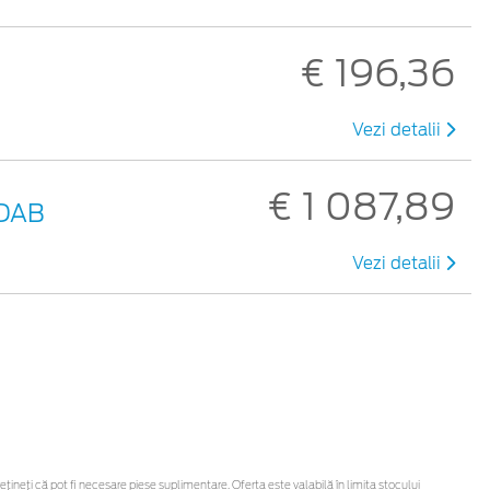
€ 196,36
Vezi detalii
€ 1 087,89
0DAB
Vezi detalii
neți că pot fi necesare piese suplimentare. Oferta este valabilă în limita stocului