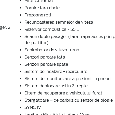
Pilot Automat
Pornire fara cheie
Prezoane roti
Recunoasterea semnelor de viteza
ger, 2
Rezervor combustibil - 55 L
Scaun dublu pasager (fara trapa acces prin 
despartitor)
Schimbator de viteza turnat
Senzori parcare fata
Senzori parcare spate
Sistem de incalzire - recirculare
Sistem de monitorizare a presiunii in pneuri
Sistem deblocare usi in 2 trepte
Sitem de recuperare a vehiculului furat
Stergatoare – de parbriz cu senzor de ploaie
SYNC IV
Tapițerie Plus Style 1, Black Onyx