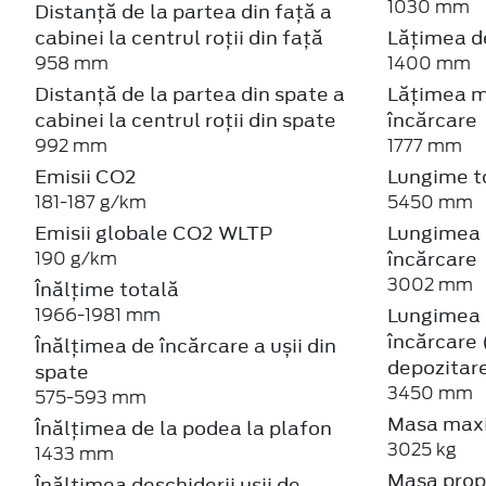
1030 mm
Distanță de la partea din față a
cabinei la centrul roții din față
Lățimea de
958 mm
1400 mm
Distanță de la partea din spate a
Lățimea m
cabinei la centrul roții din spate
încărcare
992 mm
1777 mm
Emisii CO2
Lungime t
181-187 g/km
5450 mm
Emisii globale CO2 WLTP
Lungimea 
încărcare
190 g/km
3002 mm
Înălțime totală
Lungimea 
1966-1981 mm
încărcare 
Înălțimea de încărcare a ușii din
depozitar
spate
3450 mm
575-593 mm
Masa maxi
Înălțimea de la podea la plafon
3025 kg
1433 mm
Masa prop
Înălțimea deschiderii ușii de