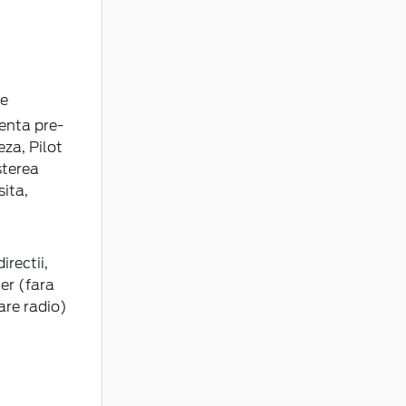
te
enta pre-
eza, Pilot
sterea
sita,
rectii,
er (fara
are radio)