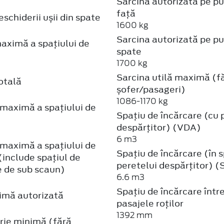
Sarcina autorizată pe p
față
schiderii ușii din spate
1600 kg
Sarcina autorizată pe p
aximă a spațiului de
spate
1700 kg
Sarcina utilă maximă (f
otală
șofer/pasageri)
1086-1170 kg
maximă a spațiului de
Spațiu de încărcare (cu 
despărțitor) (VDA)
6 m3
maximă a spațiului de
Spațiu de încărcare (în 
(include spațiul de
peretelui despărțitor) 
e de sub scaun)
6.6 m3
Spațiu de încărcare într
mă autorizată
pasajele roților
1392 mm
rie minimă (fără