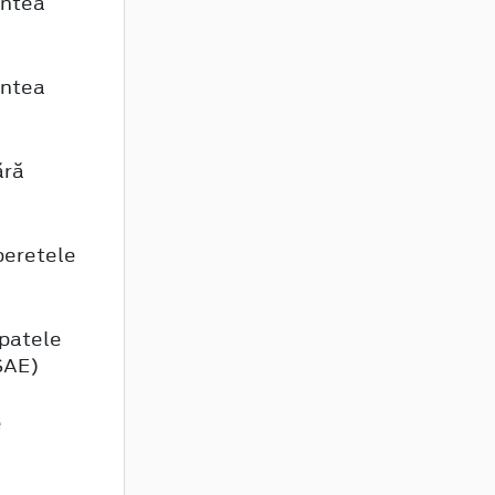
untea
untea
ără
peretele
spatele
(SAE)
e