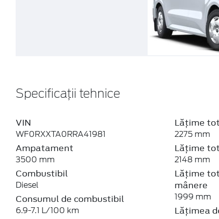
Specificații tehnice
VIN
Lățime tot
WF0RXXTA0RRA41981
2275 mm
Ampatament
Lățime tot
3500 mm
2148 mm
Combustibil
Lățime tot
mânere
Diesel
1999 mm
Consumul de combustibil
Lățimea de
6.9-7.1 L/100 km