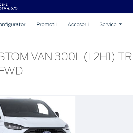
CENZII
TA 4.6/5
onfigurator
Promotii
Accesorii
Service
STOM VAN 300L (L2H1) T
 FWD