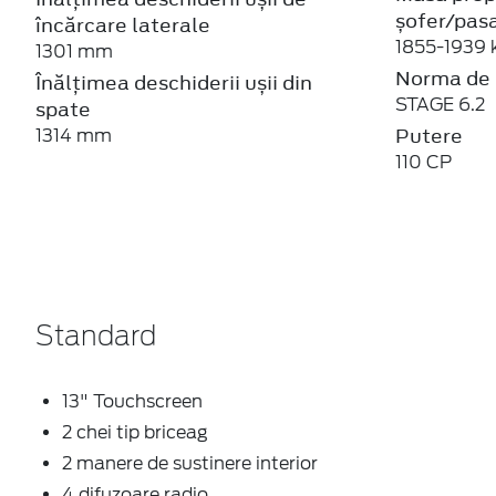
șofer/pas
încărcare laterale
1855-1939 
1301 mm
Norma de 
Înălțimea deschiderii ușii din
STAGE 6.2
spate
Putere
1314 mm
110 CP
Standard
13" Touchscreen
2 chei tip briceag
2 manere de sustinere interior
4 difuzoare radio