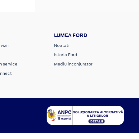
LUMEA FORD
vizii
Noutati
Istoria Ford
n service
Mediu inconjurator
onnect