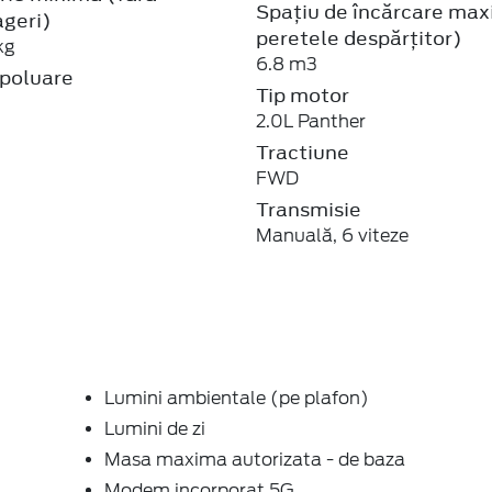
Spațiu de încărcare max
ageri)
peretele despărțitor)
kg
6.8 m3
poluare
Tip motor
2.0L Panther
Tractiune
FWD
Transmisie
Manuală, 6 viteze
Lumini ambientale (pe plafon)
Lumini de zi
Masa maxima autorizata - de baza
Modem incorporat 5G