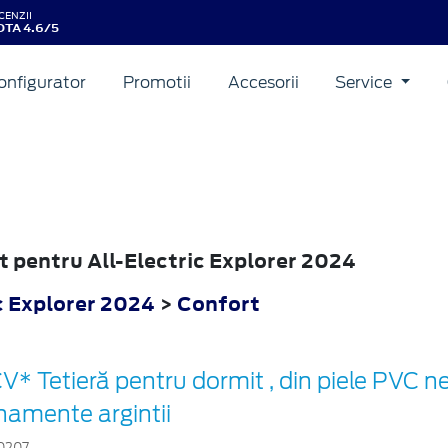
CENZII
TA 4.6/5
onfigurator
Promotii
Accesorii
Service
ORER
rt pentru All-Electric Explorer 2024
c Explorer 2024
>
Confort
V* Tetieră pentru dormit , din piele PVC n
namente argintii