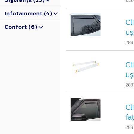
252
Infotainment (4)
Cl
Confort (6)
uș
283
Cl
uș
283
Cl
fa
283