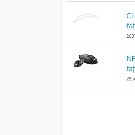
Cl
fa
283
NE
fa
253