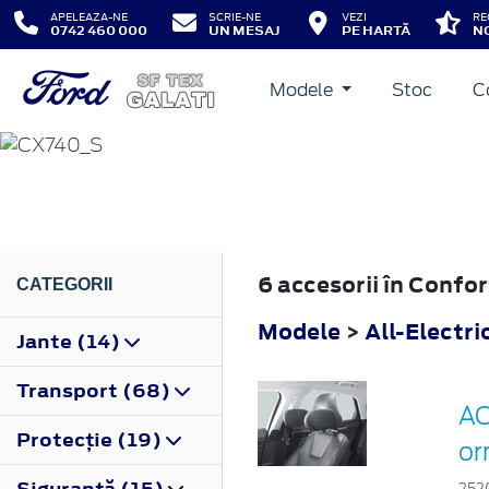
APELEAZA-NE
SCRIE-NE
VEZI
RE
0742 460 000
UN MESAJ
PE HARTĂ
NO
Modele
Stoc
C
ALL-ELECTRIC EXPL
2024
6 accesorii în Confo
CATEGORII
Modele
>
All-Electri
Jante (14)
Transport (68)
AC
Protecţie (19)
or
Siguranţă (15)