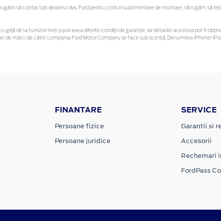
ugăm să contactaţi dealerul dvs. Ford pentru costuri suplimentare de montare. Vă rugăm să reține
u grijă de la furnizori terți și pot avea diferite condiții de garanție, iar detaliile acestora pot fi 
 astfel de mărci de către compania Ford Motor Company se face sub licență. Denumirea iPhone/iPod 
FINANTARE
SERVICE
Persoane fizice
Garantii si re
Persoane juridice
Accesorii
Rechemari i
FordPass C