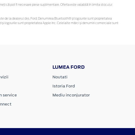
ți că pot fi necesare piese suplimentare. Oferta este valabilă în limita stocului
obținute de la dealerul dvs. Ford. Denumirea Bluetooth® și logourile sunt proprietatea
și logourile sunt proprietatea Apple Inc. Celelalte mărci și denumiri comerciale sunt
LUMEA FORD
vizii
Noutati
Istoria Ford
n service
Mediu inconjurator
onnect