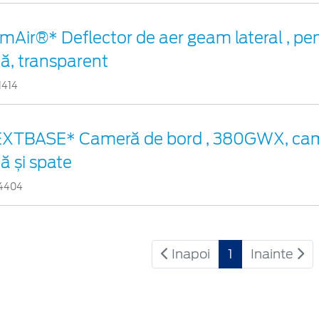
imAir®* Deflector de aer geam lateral , pen
ță, transparent
1414
XTBASE* Cameră de bord , 380GWX, cam
ță și spate
4404
Inapoi
1
Inainte