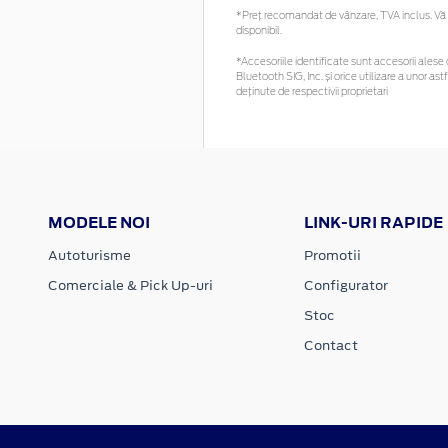
*Preţ recomandat de vânzare, TVA inclus. Vă r
disponibil.
*Accesoriile identificate sunt accesorii alese c
Bluetooth SIG, Inc. și orice utilizare a unor
deținute de respectivii proprietari
MODELE NOI
LINK-URI RAPIDE
Autoturisme
Promotii
Comerciale & Pick Up-uri
Configurator
Stoc
Contact