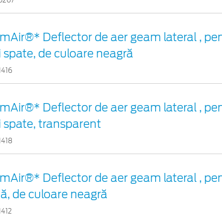
0207
imAir®* Deflector de aer geam lateral , p
i spate, de culoare neagră
1416
imAir®* Deflector de aer geam lateral , p
i spate, transparent
1418
imAir®* Deflector de aer geam lateral , pen
ță, de culoare neagră
1412