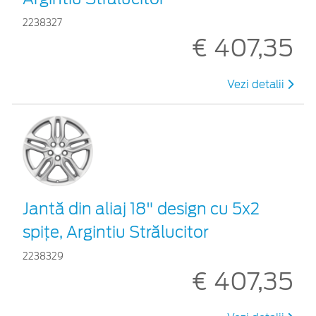
2238327
€ 407,35
Vezi detalii
Jantă din aliaj 18" design cu 5x2
spiţe, Argintiu Strălucitor
2238329
€ 407,35