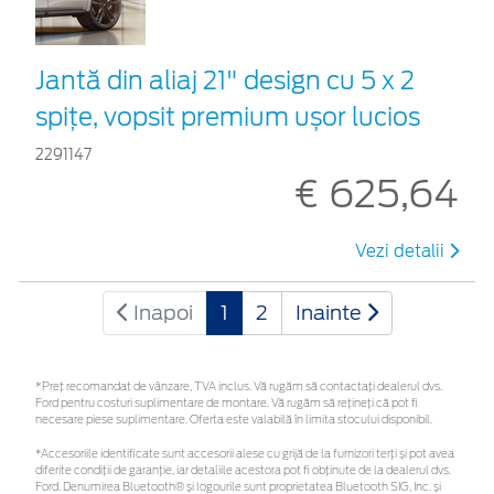
Jantă din aliaj 21" design cu 5 x 2
spițe, vopsit premium ușor lucios
2291147
€ 625,64
Vezi detalii
Inapoi
1
2
Inainte
*Preţ recomandat de vânzare, TVA inclus. Vă rugăm să contactaţi dealerul dvs.
Ford pentru costuri suplimentare de montare. Vă rugăm să rețineți că pot fi
necesare piese suplimentare. Oferta este valabilă în limita stocului disponibil.
*Accesoriile identificate sunt accesorii alese cu grijă de la furnizori terți și pot avea
diferite condiții de garanție, iar detaliile acestora pot fi obținute de la dealerul dvs.
Ford. Denumirea Bluetooth® și logourile sunt proprietatea Bluetooth SIG, Inc. și