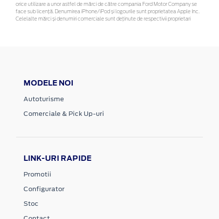
orice utilizare a unor astfel de mărci de către compania Ford Motor Company se
face sub licență. Denumirea iPhone/iPod și logourile sunt proprietatea Apple Inc.
Celelalte mărci și denumiri comerciale sunt deținute de respectivii proprietari
MODELE NOI
Autoturisme
Comerciale & Pick Up-uri
LINK-URI RAPIDE
Promotii
Configurator
Stoc
Contact