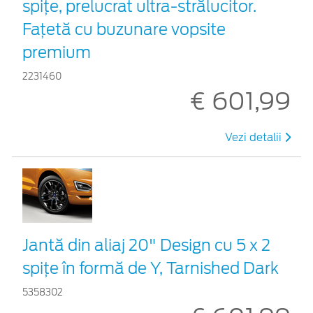
spițe, prelucrat ultra-strălucitor.
Fațetă cu buzunare vopsite
premium
2231460
€ 601,99
Vezi detalii
Jantă din aliaj 20" Design cu 5 x 2
spiţe în formă de Y, Tarnished Dark
5358302