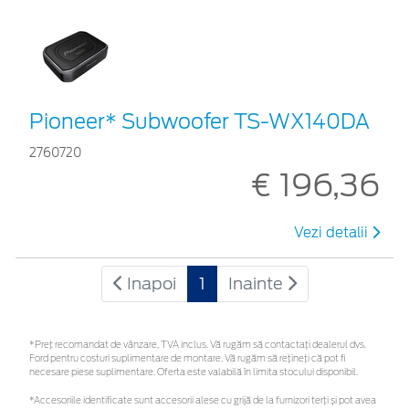
Pioneer* Subwoofer TS-WX140DA
2760720
€ 196,36
Vezi detalii
Inapoi
1
Inainte
*Preţ recomandat de vânzare, TVA inclus. Vă rugăm să contactaţi dealerul dvs.
Ford pentru costuri suplimentare de montare. Vă rugăm să rețineți că pot fi
necesare piese suplimentare. Oferta este valabilă în limita stocului disponibil.
*Accesoriile identificate sunt accesorii alese cu grijă de la furnizori terți și pot avea