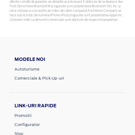
diferite condiții de garanție, iar detaliile acestora pot fi obținute de la dealerul dvs.
Ford. Denumirea Bluetooth® și logourile sunt proprietatea Bluetooth SIG, Inc. și
orice utilizare a unor astfel de mărci de către compania Ford Motor Company se
face sub licență. Denumirea iPhone/iPod și logourile sunt proprietatea Apple Inc.
Celelalte mărci și denumiri comerciale sunt deținute de respectivii proprietari
MODELE NOI
Autoturisme
Comerciale & Pick Up-uri
LINK-URI RAPIDE
Promotii
Configurator
Stoc