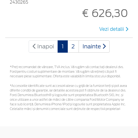
2430265
€ 626,30
Vezi detalii
Inapoi
1
2
Inainte
*Preţ recomandat de vânzare, TVA inclus. Vă rugăm să contactaţi dealerul dvs.
Ford pentru costuri suplimentare de montare. Vă rugăm să rețineți că pot fi
necesare piese suplimentare. Oferta este valabilă în limita stocului disponibil.
*Accesoriile identificate sunt accesorii alese cu grijă de la furnizori terți și pot avea
diferite condiții de garanție, iar detaliile acestora pot fi obținute de la dealerul dvs.
Ford. Denumirea Bluetooth® și logourile sunt proprietatea Bluetooth SIG, Inc. și
orice utilizare a unor astfel de mărci de către compania Ford Motor Company se
face sub licență. Denumirea iPhone/iPod și logourile sunt proprietatea Apple Inc.
Celelalte mărci și denumiri comerciale sunt deținute de respectivii proprietari