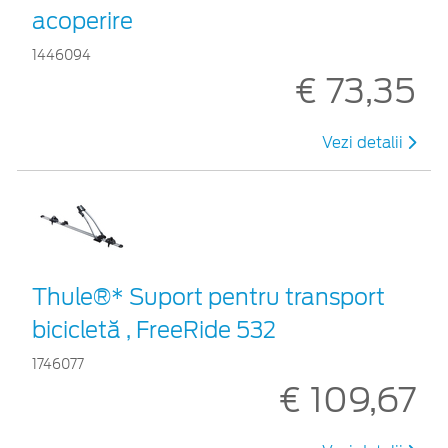
acoperire
1446094
€ 73,35
Vezi detalii
Thule®* Suport pentru transport
bicicletă , FreeRide 532
1746077
€ 109,67