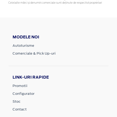
Celelalte mărci și denumiri comerciale sunt deținute de respectivii proprietari
MODELE NOI
Autoturisme
Comerciale & Pick Up-uri
LINK-URI RAPIDE
Promotii
Configurator
Stoc
Contact