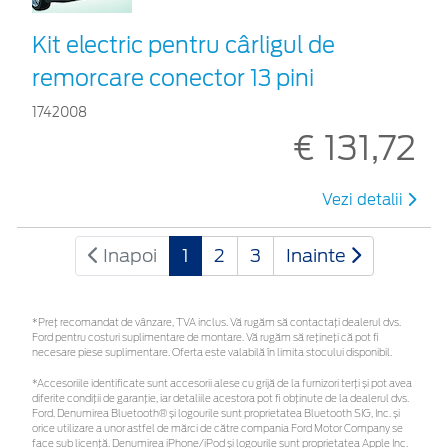
Kit electric pentru cârligul de
remorcare conector 13 pini
1742008
€ 131,72
Vezi detalii
Inapoi
1
2
3
Inainte
*Preţ recomandat de vânzare, TVA inclus. Vă rugăm să contactaţi dealerul dvs.
Ford pentru costuri suplimentare de montare. Vă rugăm să rețineți că pot fi
necesare piese suplimentare. Oferta este valabilă în limita stocului disponibil.
*Accesoriile identificate sunt accesorii alese cu grijă de la furnizori terți și pot avea
diferite condiții de garanție, iar detaliile acestora pot fi obținute de la dealerul dvs.
Ford. Denumirea Bluetooth® și logourile sunt proprietatea Bluetooth SIG, Inc. și
orice utilizare a unor astfel de mărci de către compania Ford Motor Company se
face sub licență. Denumirea iPhone/iPod și logourile sunt proprietatea Apple Inc.