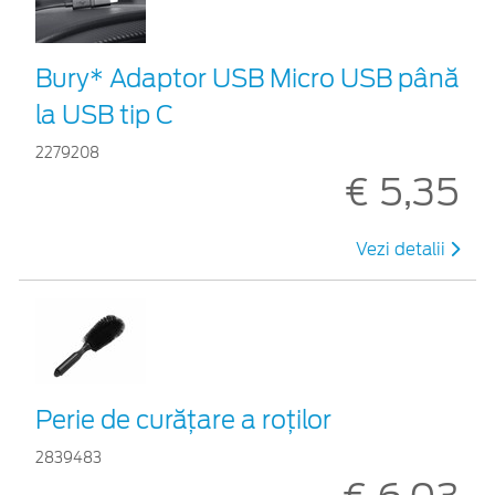
Bury* Adaptor USB Micro USB până
la USB tip C
2279208
€ 5,35
Vezi detalii
Perie de curățare a roților
2839483