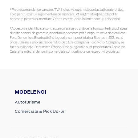
*Preţ recomandat de vânzare, TVA inclus. Vă rugăm să contactaţi dealerul dvs.
Ford pentru costuri suplimentare de montare. Vă rugăm să rețineți că pot fi
necesare piese suplimentare. Oferta este valabilă în limita stocului disponibil.
*Accesoriile identificate sunt accesorii alese cu grijă de la furnizori terți și pot avea
diferite condiții de garanție, iar detaliile acestora pot fi obținute de la dealerul dvs.
Ford. Denumirea Bluetooth® și logourile sunt proprietatea Bluetooth SIG, Inc. și
orice utilizare a unor astfel de mărci de către compania Ford Motor Company se
face sub licență. Denumirea iPhone/iPod și logourile sunt proprietatea Apple Inc.
Celelalte mărci și denumiri comerciale sunt deținute de respectivii proprietari
MODELE NOI
Autoturisme
Comerciale & Pick Up-uri