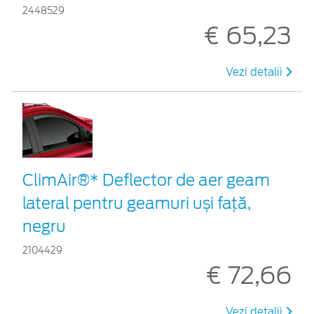
2448529
€ 65,23
Vezi detalii
ClimAir®* Deflector de aer geam
lateral pentru geamuri uși față,
negru
2104429
€ 72,66
Vezi detalii