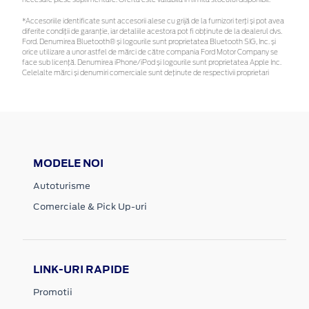
*Accesoriile identificate sunt accesorii alese cu grijă de la furnizori terți și pot avea
diferite condiții de garanție, iar detaliile acestora pot fi obținute de la dealerul dvs.
Ford. Denumirea Bluetooth® și logourile sunt proprietatea Bluetooth SIG, Inc. și
orice utilizare a unor astfel de mărci de către compania Ford Motor Company se
face sub licență. Denumirea iPhone/iPod și logourile sunt proprietatea Apple Inc.
Celelalte mărci și denumiri comerciale sunt deținute de respectivii proprietari
MODELE NOI
Autoturisme
Comerciale & Pick Up-uri
LINK-URI RAPIDE
Promotii