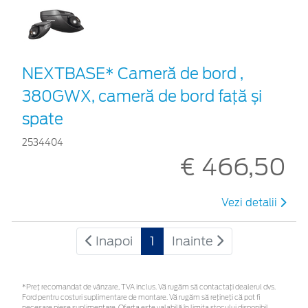
NEXTBASE* Cameră de bord ,
380GWX, cameră de bord față și
spate
2534404
€ 466,50
Vezi detalii
Inapoi
1
Inainte
*Preţ recomandat de vânzare, TVA inclus. Vă rugăm să contactaţi dealerul dvs.
Ford pentru costuri suplimentare de montare. Vă rugăm să rețineți că pot fi
necesare piese suplimentare. Oferta este valabilă în limita stocului disponibil.