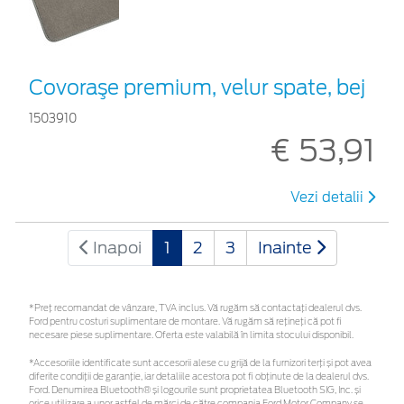
Covoraşe premium, velur spate, bej
1503910
€ 53,91
Vezi detalii
Inapoi
1
2
3
Inainte
*Preţ recomandat de vânzare, TVA inclus. Vă rugăm să contactaţi dealerul dvs.
Ford pentru costuri suplimentare de montare. Vă rugăm să rețineți că pot fi
necesare piese suplimentare. Oferta este valabilă în limita stocului disponibil.
*Accesoriile identificate sunt accesorii alese cu grijă de la furnizori terți și pot avea
diferite condiții de garanție, iar detaliile acestora pot fi obținute de la dealerul dvs.
Ford. Denumirea Bluetooth® și logourile sunt proprietatea Bluetooth SIG, Inc. și
orice utilizare a unor astfel de mărci de către compania Ford Motor Company se