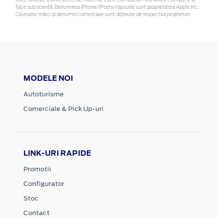
face sub licență. Denumirea iPhone/iPod și logourile sunt proprietatea Apple Inc.
Celelalte mărci și denumiri comerciale sunt deținute de respectivii proprietari
MODELE NOI
Autoturisme
Comerciale & Pick Up-uri
LINK-URI RAPIDE
Promotii
Configurator
Stoc
Contact